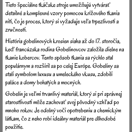
Tieto špeciálne tkáčske stroje umožňujú vytvárať
detailné a komplexné vzory pomocou krížového tkania
nití, čo je proces, ktorý si vyžaduje veľa trpezlivosti a
zručnosti.
História gobelinových krosien siaha až do 17. storočia,
keď francúzska rodina Gobelinovcov založila dielne na
tkanie kobercov. Tento spôsob tkania sa rýchlo stal
populárnym a rozšíril sa po celej Európe. Gobelíny sa
stali symbolom luxusu a umeleckého vkusu, zdobili
paláce a domy bohatých a mocných.
Gobelín je veľmi trvanlivý materiál, ktorý si pri správnej
starostlivosti môže zachovať svoj pôvodný vzhľad po
mnoho rokov. Je odolný voči opotrebeniu a chemickým
látkam, čo z neho robí ideálny materiál pre dlhodobé
použitie.