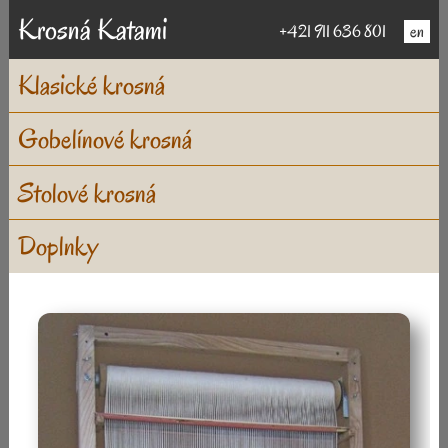
Krosná Katami
+421 911 636 801
en
Klasické krosná
Gobelínové krosná
Stolové krosná
Doplnky