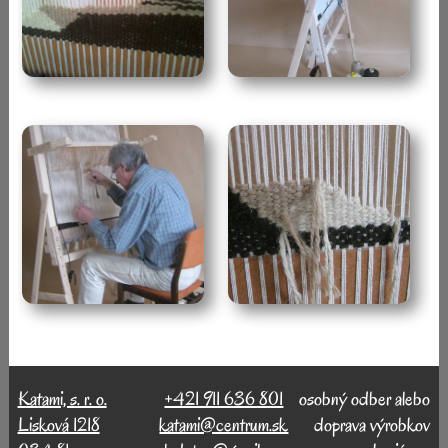
Katami, s. r. o.
+421 911 636 801
osobný odber alebo
Lisková 1218
katami@centrum.sk
doprava výrobkov